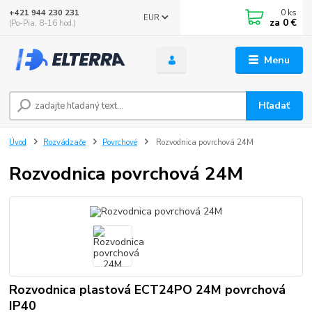
0
ks
+421 944 230 231
EUR
za
0 €
(Po-Pia, 8-16 hod.)
Menu
Hľadať
Úvod
Rozvádzače
Povrchové
Rozvodnica povrchová 24M
Rozvodnica povrchová 24M
Rozvodnica plastová ECT24PO 24M povrchová
IP40