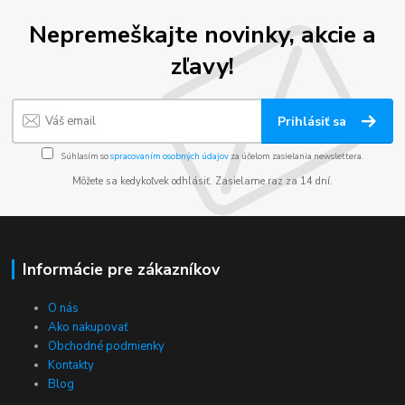
Nepremeškajte novinky, akcie a
zľavy!
Prihlásiť sa
Súhlasím so
spracovaním osobných údajov
za účelom zasielania newslettera.
Môžete sa kedykoľvek odhlásiť. Zasielame raz za 14 dní.
Informácie pre zákazníkov
O nás
Ako nakupovať
Obchodné podmienky
Kontakty
Blog