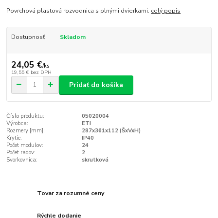
Povrchová plastová rozvodnica s plnými dvierkami.
celý popis
Dostupnosť
Skladom
24,05 €
/
ks
19,55 €
bez DPH
Pridať do košíka
Číslo produktu:
05020004
Výrobca:
ETI
Rozmery [mm]:
287x361x112 (ŠxVxH)
Krytie:
IP40
Počet modulov:
24
Počet radov:
2
Svorkovnica:
skrutková
Tovar za rozumné ceny
Rýchle dodanie