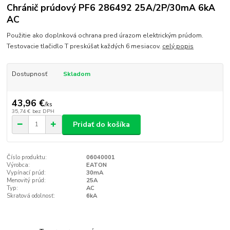
Chránič prúdový PF6 286492 25A/2P/30mA 6kA
AC
Použitie ako doplnková ochrana pred úrazom elektrickým prúdom.
Testovacie tlačidlo T preskúšat každých 6 mesiacov.
celý popis
Dostupnosť
Skladom
43,96 €
/
ks
35,74 €
bez DPH
Pridať do košíka
Číslo produktu:
06040001
Výrobca:
EATON
Vypínací prúd:
30mA
Menovitý prúd:
25A
Typ:
AC
Skratová odolnosť:
6kA