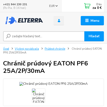
0
ks
+421 944 230 231
EUR
za
0 €
(Po-Pia, 8-16 hod.)
Menu
Hľadať
Úvod
Výzbroj rozvádzača
Prúdové chrániče
Chránič prúdový EATON
PF6 25A/2P/30mA
Chránič prúdový EATON PF6
25A/2P/30mA