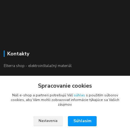
Kontakty
Elterra shop - elektroinštalačný materiál
Zákaznícka podpora
+421 944 230 231
Spracovanie cookies
(Po-Pia, 8-16 hod.)
Náš e-shop a partneri potrebujú Váš
súhlas
s použitím súborov
cookies, aby Vám mohli zobrazovať informácie týkajúce sa Vašich
info@elterra.sk
záujmov.
Súhlasím
Nastavenia