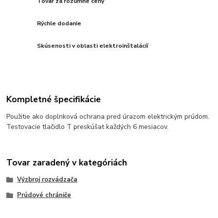
Tovar za rozumné ceny
Rýchle dodanie
Skúsenosti v oblasti elektroinštalácíí
Kompletné špecifikácie
Použitie ako doplnková ochrana pred úrazom elektrickým prúdom.
Testovacie tlačidlo T preskúšat každých 6 mesiacov.
Tovar zaradený v kategóriách
Výzbroj rozvádzača
Prúdové chrániče