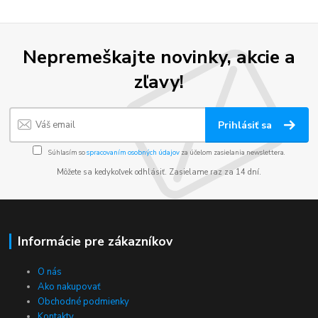
Nepremeškajte novinky, akcie a
zľavy!
Prihlásiť sa
Súhlasím so
spracovaním osobných údajov
za účelom zasielania newslettera.
Môžete sa kedykoľvek odhlásiť. Zasielame raz za 14 dní.
Informácie pre zákazníkov
O nás
Ako nakupovať
Obchodné podmienky
Kontakty