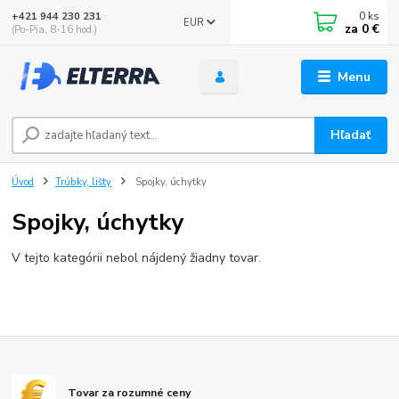
0
ks
+421 944 230 231
EUR
za
0 €
(Po-Pia, 8-16 hod.)
Menu
Hľadať
Úvod
Trúbky, lišty
Spojky, úchytky
Spojky, úchytky
V tejto kategórii nebol nájdený žiadny tovar.
Tovar za rozumné ceny