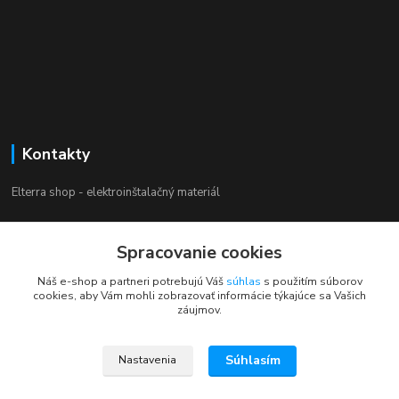
Kontakty
Elterra shop - elektroinštalačný materiál
Zákaznícka podpora
Spracovanie cookies
+421 944 230 231
(Po-Pia, 8-16 hod.)
Náš e-shop a partneri potrebujú Váš
súhlas
s použitím súborov
cookies, aby Vám mohli zobrazovať informácie týkajúce sa Vašich
info@elterra.sk
záujmov.
Súhlasím
Nastavenia