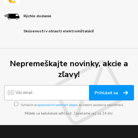
Rýchle dodanie
Skúsenosti v oblasti elektroinštalácíí
Nepremeškajte novinky, akcie a
zľavy!
Prihlásiť sa
Súhlasím so
spracovaním osobných údajov
za účelom zasielania newslettera.
Môžete sa kedykoľvek odhlásiť. Zasielame raz za 14 dní.