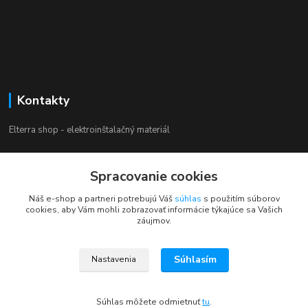
Kontakty
Elterra shop - elektroinštalačný materiál
Zákaznícka podpora
Spracovanie cookies
+421 944 230 231
(Po-Pia, 8-16 hod.)
Náš e-shop a partneri potrebujú Váš
súhlas
s použitím súborov
cookies, aby Vám mohli zobrazovať informácie týkajúce sa Vašich
info@elterra.sk
záujmov.
Súhlasím
Nastavenia
Súhlas môžete odmietnuť
tu
.