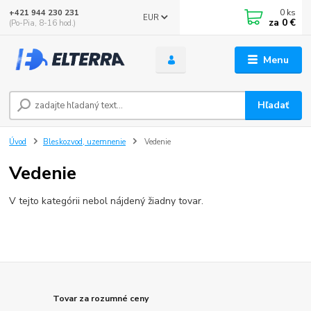
0
ks
+421 944 230 231
EUR
za
0 €
(Po-Pia, 8-16 hod.)
Menu
Hľadať
Úvod
Bleskozvod, uzemnenie
Vedenie
Vedenie
V tejto kategórii nebol nájdený žiadny tovar.
Tovar za rozumné ceny