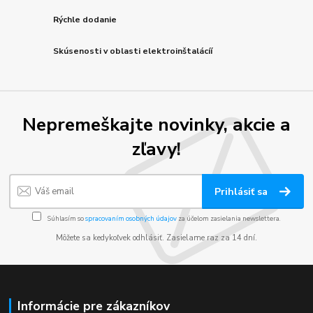
Rýchle dodanie
Skúsenosti v oblasti elektroinštalácíí
Nepremeškajte novinky, akcie a
zľavy!
Prihlásiť sa
Súhlasím so
spracovaním osobných údajov
za účelom zasielania newslettera.
Môžete sa kedykoľvek odhlásiť. Zasielame raz za 14 dní.
Informácie pre zákazníkov