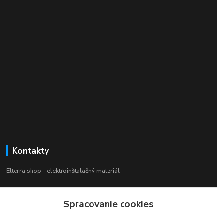
Kontakty
Elterra shop - elektroinštalačný materiál
Zákaznícka podpora
+421 944 230 231
Spracovanie cookies
(Po-Pia, 8-16 hod.)