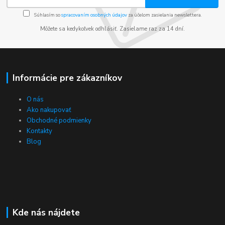
Súhlasím so
spracovaním osobných údajov
za účelom zasielania newslettera.
Môžete sa kedykoľvek odhlásiť. Zasielame raz za 14 dní.
Informácie pre zákazníkov
O nás
Ako nakupovať
Obchodné podmienky
Kontakty
Blog
Kde nás nájdete