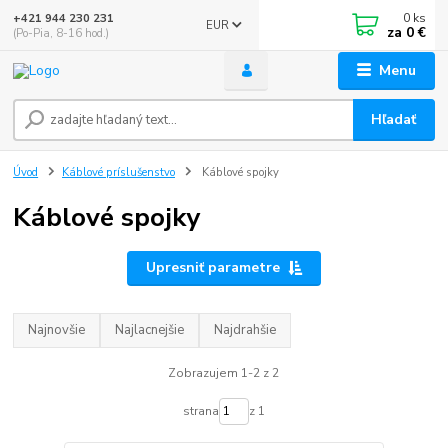
0
ks
+421 944 230 231
EUR
za
0 €
(Po-Pia, 8-16 hod.)
Menu
Hľadať
Úvod
Káblové príslušenstvo
Káblové spojky
Káblové spojky
Upresniť parametre
Najnovšie
Najlacnejšie
Najdrahšie
Zobrazujem 1-2 z 2
strana
z 1