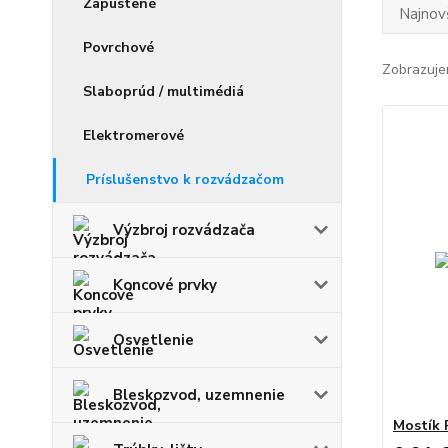
Zapustené
Najnov
Povrchové
Zobrazuje
Slaboprúd / multimédiá
Elektromerové
Príslušenstvo k rozvádzačom
Výzbroj rozvádzača
Koncové prvky
Osvetlenie
Bleskozvod, uzemnenie
Mostík 