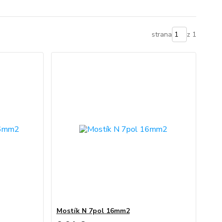
strana
z 1
Mostík N 7pol 16mm2