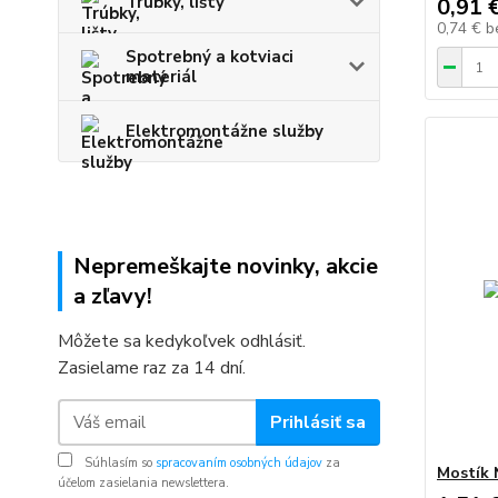
Trúbky, lišty
0,91 
0,74 €
b
Spotrebný a kotviaci
materiál
Elektromontážne služby
Nepremeškajte novinky, akcie
a zľavy!
Môžete sa kedykoľvek odhlásiť.
Zasielame raz za 14 dní.
Prihlásiť sa
Súhlasím so
spracovaním osobných údajov
za
Mostík 
účelom zasielania newslettera.