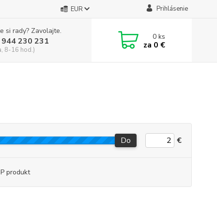
Prihlásenie
EUR
e si rady? Zavolajte.
0
ks
 944 230 231
za
0 €
a, 8-16 hod.)
Do
€
P produkt