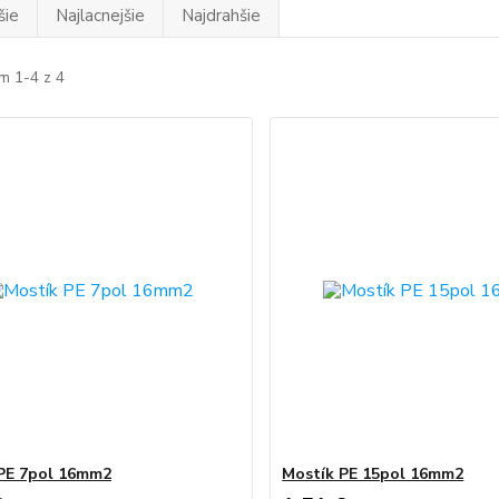
šie
Najlacnejšie
Najdrahšie
m 1-4 z 4
PE 7pol 16mm2
Mostík PE 15pol 16mm2