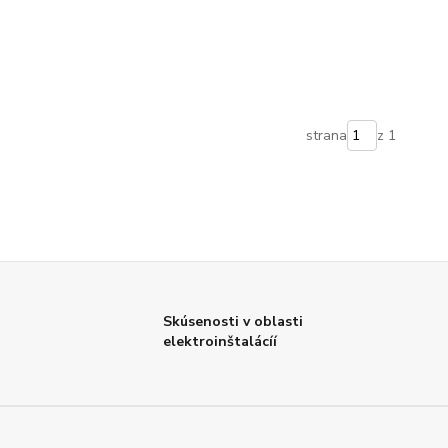
strana
z 1
Skúsenosti v oblasti
elektroinštalácíí