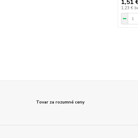
1,51 
1,23 €
b
Tovar za rozumné ceny