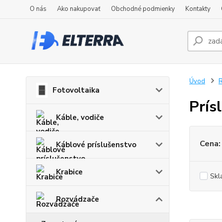
O nás
Ako nakupovať
Obchodné podmienky
Kontakty
Úvod
Fotovoltaika
Prís
Káble, vodiče
Cena:
Káblové príslušenstvo
Krabice
Skl
Rozvádzače