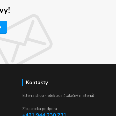
vy!
Kontakty
Elterra shop - elektroinštalačný materiál
Zákaznícka podpora
+421 944 230 231