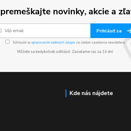
premeškajte novinky, akcie a zľa
Prihlásiť sa
Súhlasím so
spracovaním osobných údajov
za účelom zasielania newslettera.
Môžete sa kedykoľvek odhlásiť. Zasielame raz za 14 dní.
Kde nás nájdete