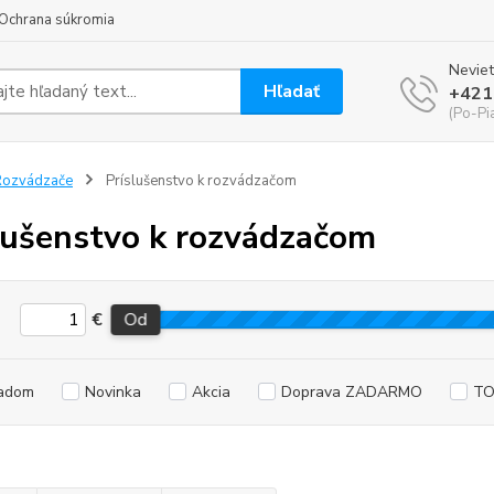
Ochrana súkromia
Neviet
Hľadať
+421
(Po-Pi
Rozvádzače
Príslušenstvo k rozvádzačom
lušenstvo k rozvádzačom
€
Od
adom
Novinka
Akcia
Doprava ZADARMO
TO