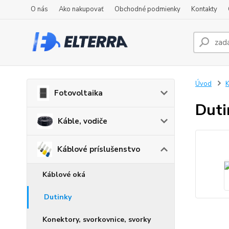
O nás
Ako nakupovať
Obchodné podmienky
Kontakty
Úvod
K
Fotovoltaika
Duti
Káble, vodiče
Káblové príslušenstvo
Káblové oká
Dutinky
Konektory, svorkovnice, svorky