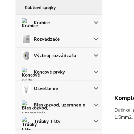
Káblové spojky
Krabice
Rozvádzače
Výzbroj rozvádzača
Koncové prvky
Osvetlenie
Komple
Bleskozvod, uzemnenie
Dutinka i
1,5mm2. 
Trúbky, lišty