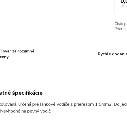
0,
0,03
Číslo p
Prierez
Tovar za rozumné
Rýchle dodani
ceny
tné špecifikácie
zolovaná, určená pre lankové vodiče s prierezom 1,5mm2. Do jed
Nevhodné na pevný vodič.