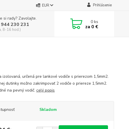
Prihlásenie
EUR
e si rady? Zavolajte.
0
ks
 944 230 231
za
0 €
a, 8-16 hod.)
a izolovaná, určená pre lankové vodiče s prierezom 1,5mm2.
nej dutinky možno zakrimpovať 2 vodiče o priereze 1,5mm2.
né na pevný vodič.
celý popis
tupnosť
Skladom