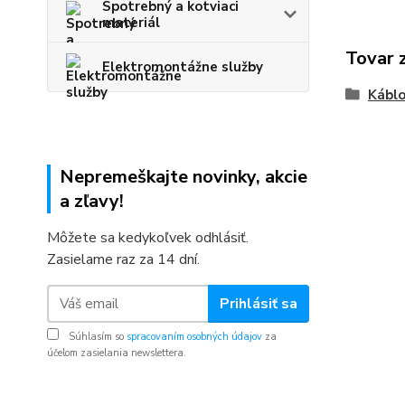
Spotrebný a kotviaci
materiál
Tovar 
Elektromontážne služby
Káblo
Nepremeškajte novinky, akcie
a zľavy!
Môžete sa kedykoľvek odhlásiť.
Zasielame raz za 14 dní.
Prihlásiť sa
Súhlasím so
spracovaním osobných údajov
za
účelom zasielania newslettera.