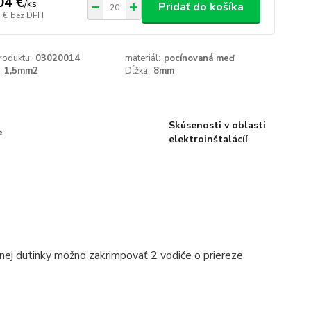
04 €
/
ks
Pridať do košíka
 €
bez DPH
roduktu:
03020014
materiál:
pocínovaná meď
:
1,5mm2
Dĺžka:
8mm
Skúsenosti v oblasti
e
elektroinštalácíí
nej dutinky možno zakrimpovať 2 vodiče o priereze