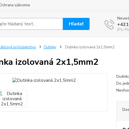
Ochrana súkromia
Neviet
Hľadať
+421
(Po-Pi
áblové príslušenstvo
Dutinky
Dutinka izolovaná 2x1,5mm2
nka izolovaná 2x1,5mm2
Dutink
Do jed
Nevhod
Dos