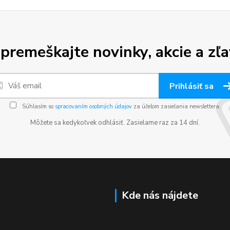
premeškajte novinky, akcie a zľa
Prihlásiť sa
Súhlasím so
spracovaním osobných údajov
za účelom zasielania newslettera.
Môžete sa kedykoľvek odhlásiť. Zasielame raz za 14 dní.
Kde nás nájdete