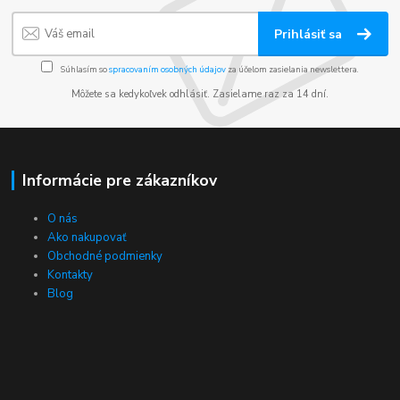
Prihlásiť sa
Súhlasím so
spracovaním osobných údajov
za účelom zasielania newslettera.
Môžete sa kedykoľvek odhlásiť. Zasielame raz za 14 dní.
Informácie pre zákazníkov
O nás
Ako nakupovať
Obchodné podmienky
Kontakty
Blog