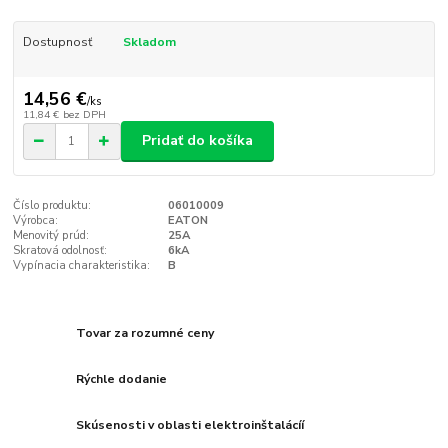
Dostupnosť
Skladom
14,56 €
/
ks
11,84 €
bez DPH
Pridať do košíka
Číslo produktu:
06010009
Výrobca:
EATON
Menovitý prúd:
25A
Skratová odolnosť:
6kA
Vypínacia charakteristika:
B
Tovar za rozumné ceny
Rýchle dodanie
Skúsenosti v oblasti elektroinštalácíí