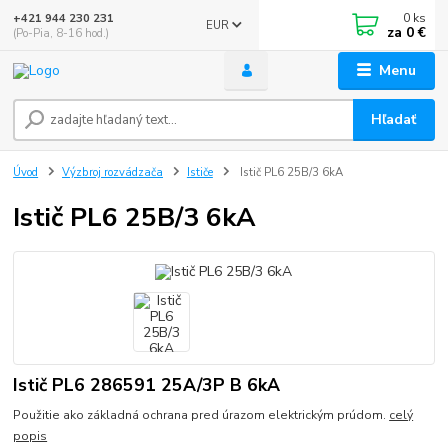
0
ks
+421 944 230 231
EUR
za
0 €
(Po-Pia, 8-16 hod.)
Menu
Hľadať
Úvod
Výzbroj rozvádzača
Ističe
Istič PL6 25B/3 6kA
Istič PL6 25B/3 6kA
Istič PL6 286591 25A/3P B 6kA
Použitie ako základná ochrana pred úrazom elektrickým prúdom.
celý
popis