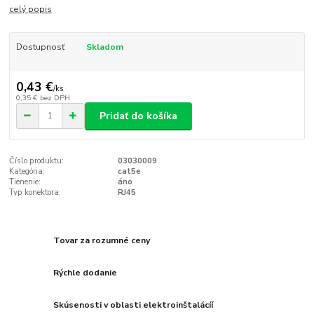
celý popis
Dostupnosť
Skladom
0,43 €
/
ks
0,35 €
bez DPH
Pridať do košíka
Číslo produktu:
03030009
Kategória:
cat5e
Tienenie:
áno
Typ konektora:
RJ45
Tovar za rozumné ceny
Rýchle dodanie
Skúsenosti v oblasti elektroinštalácíí