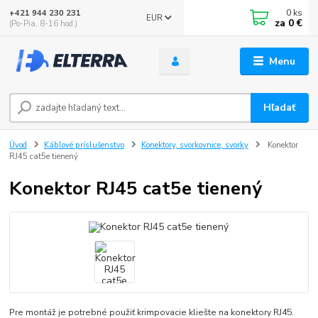
0
ks
+421 944 230 231
EUR
za
0 €
(Po-Pia, 8-16 hod.)
Menu
Hľadať
Úvod
Káblové príslušenstvo
Konektory, svorkovnice, svorky
Konektor
RJ45 cat5e tienený
Konektor RJ45 cat5e tienený
Pre montáž je potrebné použiť krimpovacie kliešte na konektory RJ45.