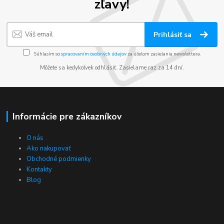
zľavy!
Prihlásiť sa
Súhlasím so
spracovaním osobných údajov
za účelom zasielania newslettera.
Môžete sa kedykoľvek odhlásiť. Zasielame raz za 14 dní.
Informácie pre zákazníkov
O nás
Ako nakupovať
Obchodné podmienky
Kontakty
Blog