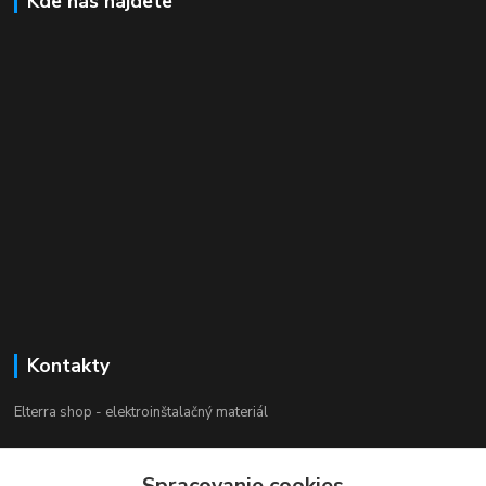
Kde nás nájdete
Kontakty
Elterra shop - elektroinštalačný materiál
Zákaznícka podpora
Spracovanie cookies
+421 944 230 231