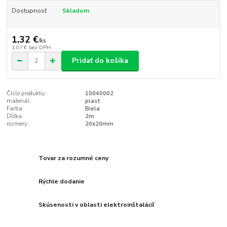
Dostupnosť
Skladom
1,32 €
/
ks
1,07 €
bez DPH
Pridať do košíka
Číslo produktu:
10040002
materiál:
plast
Farba:
Biela
Dĺžka:
2m
rozmery:
20x20mm
Tovar za rozumné ceny
Rýchle dodanie
Skúsenosti v oblasti elektroinštalácíí