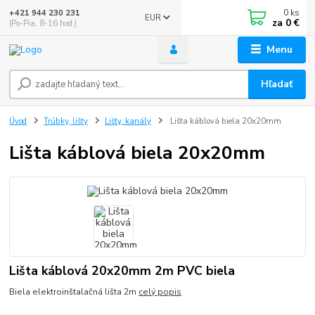
0
ks
+421 944 230 231
EUR
za
0 €
(Po-Pia, 8-16 hod.)
Menu
Hľadať
Úvod
Trúbky, lišty
Lišty, kanály
Lišta káblová biela 20x20mm
Lišta káblová biela 20x20mm
Lišta káblová 20x20mm 2m PVC biela
Biela elektroinštalačná lišta 2m
celý popis