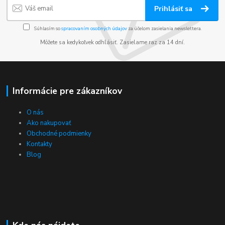
Prihlásiť sa
Súhlasím so
spracovaním osobných údajov
za účelom zasielania newslettera.
Môžete sa kedykoľvek odhlásiť. Zasielame raz za 14 dní.
Informácie pre zákazníkov
O nás
Ako nakupovať
Obchodné podmienky
Kontakty
Blog