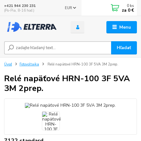
0
ks
+421 944 230 231
EUR
za
0 €
(Po-Pia, 8-16 hod.)
Menu
Hľadať
Úvod
Fotovoltaika
Relé napäťové HRN-100 3F 5VA 3M 2prep.
Relé napäťové HRN-100 3F 5VA
3M 2prep.
7122 standard