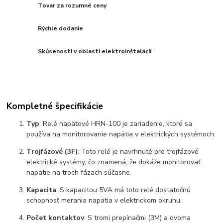
Tovar za rozumné ceny
Rýchle dodanie
Skúsenosti v oblasti elektroinštalácíí
Kompletné špecifikácie
Typ
: Relé napäťové HRN-100 je zariadenie, ktoré sa
používa na monitorovanie napätia v elektrických systémoch.
Trojfázové (3F)
: Toto relé je navrhnuté pre trojfázové
elektrické systémy, čo znamená, že dokáže monitorovať
napätie na troch fázach súčasne.
Kapacita
: S kapacitou 5VA má toto relé dostatočnú
schopnosť merania napätia v elektrickom okruhu.
Počet kontaktov
: S tromi prepínačmi (3M) a dvoma