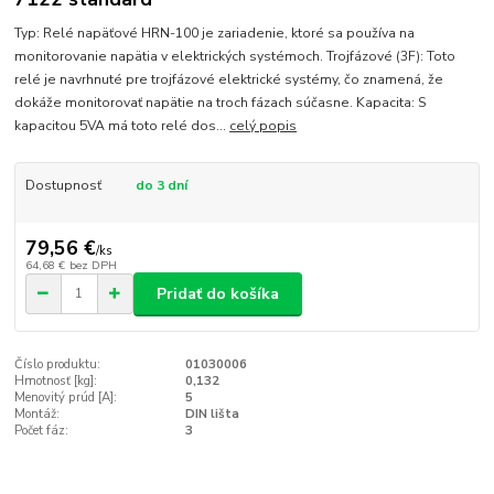
Typ: Relé napäťové HRN-100 je zariadenie, ktoré sa používa na
monitorovanie napätia v elektrických systémoch. Trojfázové (3F): Toto
relé je navrhnuté pre trojfázové elektrické systémy, čo znamená, že
dokáže monitorovať napätie na troch fázach súčasne. Kapacita: S
kapacitou 5VA má toto relé dos...
celý popis
Dostupnosť
do 3 dní
79,56 €
/
ks
64,68 €
bez DPH
Pridať do košíka
Číslo produktu:
01030006
Hmotnosť [kg]:
0,132
Menovitý prúd [A]:
5
Montáž:
DIN lišta
Počet fáz:
3