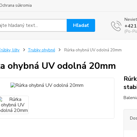
Ochrana súkromia
Neviet
Hľadať
+421
(Po-Pi
rúbky, lišty
Trubky ohybné
Rúrka ohybná UV odolná 20mm
a ohybná UV odolná 20mm
Rúr
stab
Baleni
Dos