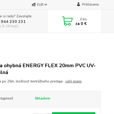
Prihlásenie
EUR
e si rady? Zavolajte.
0
ks
 944 230 231
za
0 €
a, 8-16 hod.)
ka ohybná ENERGY FLEX 20mm PVC UV-
ilná
a po 25m, možnosť metrážneho predaja.
celý popis
tupnosť
Skladom