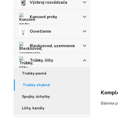
Výzbroj rozvádzača
Koncové prvky
Osvetlenie
Bleskozvod, uzemnenie
Trúbky, lišty
Trubky pevné
Trubky ohybné
Komple
Spojky, úchytky
Balenia 
Lišty, kanály