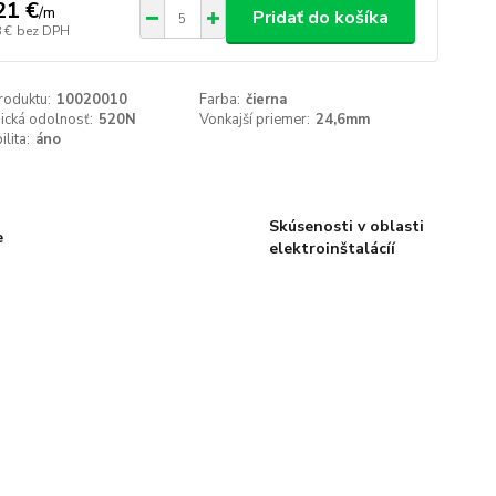
21 €
/
m
Pridať do košíka
 €
bez DPH
roduktu:
10020010
Farba:
čierna
ická odolnosť:
520N
Vonkajší priemer:
24,6mm
lita:
áno
Skúsenosti v oblasti
e
elektroinštalácíí