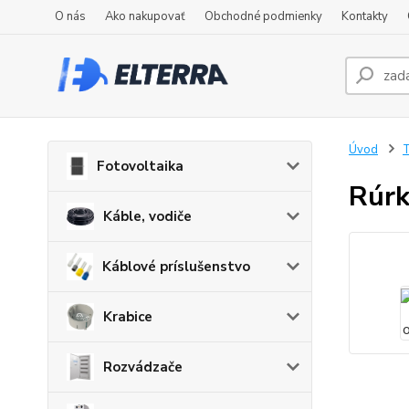
O nás
Ako nakupovať
Obchodné podmienky
Kontakty
Úvod
T
Fotovoltaika
Rúrk
Káble, vodiče
Káblové príslušenstvo
Krabice
Rozvádzače