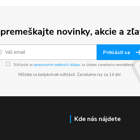
premeškajte novinky, akcie a zľa
Prihlásiť sa
Súhlasím so
spracovaním osobných údajov
za účelom zasielania newslettera.
Môžete sa kedykoľvek odhlásiť. Zasielame raz za 14 dní.
Kde nás nájdete