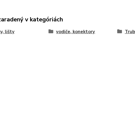
zaradený v kategóriách
y, lišty
vodiče, konektory
Trub