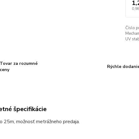
1,
0,98
Číslo p
Mechan
UV stabi
Tovar za rozumné
Rýchle dodani
ceny
tné špecifikácie
po 25m, možnosť metrážneho predaja.