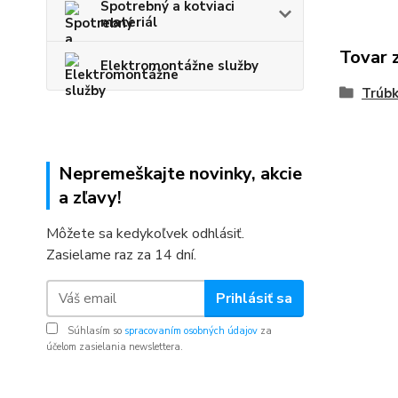
Spotrebný a kotviaci
materiál
Tovar 
Elektromontážne služby
Trúbk
Nepremeškajte novinky, akcie
a zľavy!
Môžete sa kedykoľvek odhlásiť.
Zasielame raz za 14 dní.
Prihlásiť sa
Súhlasím so
spracovaním osobných údajov
za
účelom zasielania newslettera.