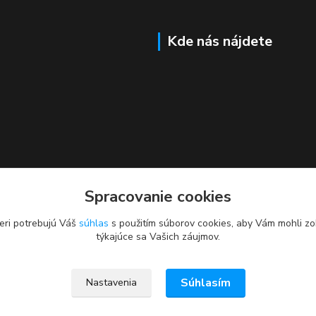
Kde nás nájdete
Spracovanie cookies
eri potrebujú Váš
súhlas
s použitím súborov cookies, aby Vám mohli zo
týkajúce sa Vašich záujmov.
Súhlasím
Nastavenia