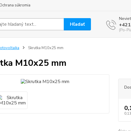
Ochrana súkromia
Neviet
Hľadať
+421
(Po-Pi
otovoltaika
Skrutka M10x25 mm
utka M10x25 mm
Dos
0,
0,13