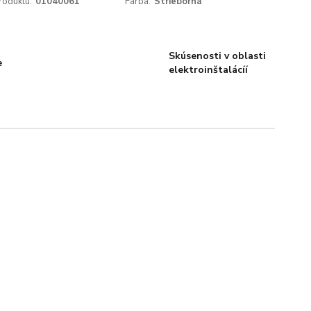
roduktu:
01040061
Farba:
Strieborná
Skúsenosti v oblasti
e
elektroinštalácíí