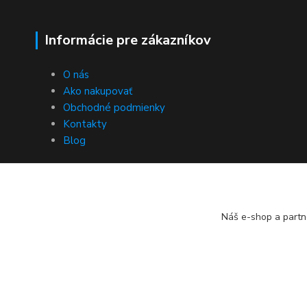
Informácie pre zákazníkov
O nás
Ako nakupovať
Obchodné podmienky
Kontakty
Blog
Náš e-shop a partn