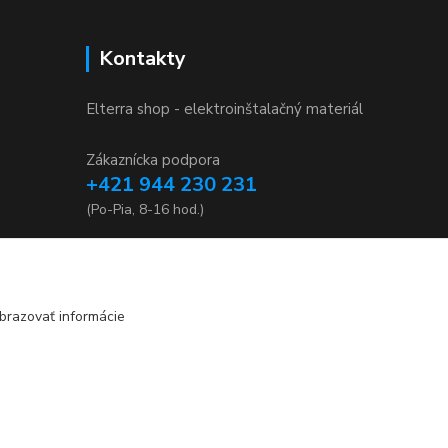
Kontakty
Elterra shop - elektroinštalačný materiál
Zákaznícka podpora
+421 944 230 231
(Po-Pia, 8-16 hod.)
info@elterra.sk
brazovať informácie