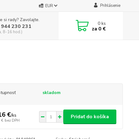
Prihlásenie
EUR
e si rady? Zavolajte.
0
ks
 944 230 231
za
0 €
a, 8-16 hod.)
tupnosť
skladom
16 €
/
ks
Pridať do košíka
 €
bez DPH