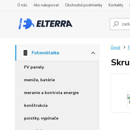
O nás
Ako nakupovať
Obchodné podmienky
Kontakty
Úvod
F
Fotovoltaika
Skr
FV panely
meniče, batérie
meranie a kontrola energie
konštrukcia
poistky, vypínače