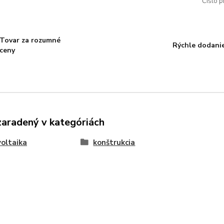
Číslo p
Tovar za rozumné
Rýchle dodani
ceny
zaradený v kategóriách
oltaika
konštrukcia